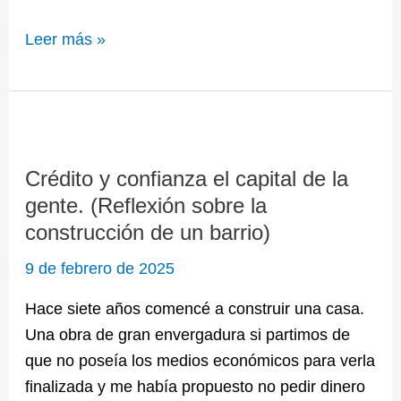
Leer más »
Crédito
y
Crédito y confianza el capital de la
confianza
gente. (Reflexión sobre la
el
construcción de un barrio)
capital
de
9 de febrero de 2025
la
Hace siete años comencé a construir una casa.
gente.
Una obra de gran envergadura si partimos de
(Reflexión
que no poseía los medios económicos para verla
sobre
finalizada y me había propuesto no pedir dinero
la