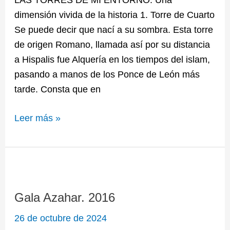
LAS TORRES DE MI ENTORNO. Una
dimensión vivida de la historia 1. Torre de Cuarto
Se puede decir que nací a su sombra. Esta torre
de origen Romano, llamada así por su distancia
a Hispalis fue Alquería en los tiempos del islam,
pasando a manos de los Ponce de León más
tarde. Consta que en
Leer más »
Gala
Azahar.
Gala Azahar. 2016
2016
26 de octubre de 2024