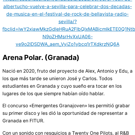
albertucho-vuelve-a-sevilla-para-celebrar-dos-decadas-
de-musica-en-el-festival-de-rock-de-bellavista-radio-
sevilla/?
fbclid=IwY2xjawMkzGdleHRuA2FlbQIxMABicmlkETE0Q1N
N9pZHMsrHvXxUA06-
ve9o2lDSDWA_aem_VyiZo1ybcq1rTXdkrzNQ6A
Arena Polar. (Granada)
Nació en 2020, fruto del proyecto de Alex, Antonio y Edu, a
los que más tarde se unieron José y Carlos. Todos
estudiantes en Granada y cuyo sueño era tocar en los
lugares de los que siempre habían oído hablar.
El concurso «Emergentes Granajoven» les permitió grabar
su primer disco y les dió la oportunidad de representar a
Granada en FITUR.
Con un sonido con resquicios a Twenty One Pilots, al R&B