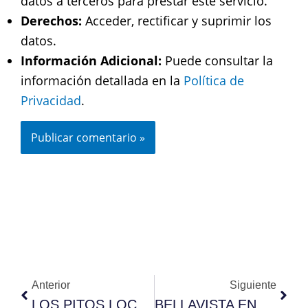
datos a terceros para prestar este servicio.
Derechos:
Acceder, rectificar y suprimir los
datos.
Información Adicional:
Puede consultar la
información detallada en la
Política de
Privacidad
.
Ant
Sigu
Anterior
Siguiente
LOS PITOS LOCOS CELEBRAN SU 30 ANIVERSARIO
BELLAVISTA EN EL FESTIVAL DE LAS NACIONES 2022