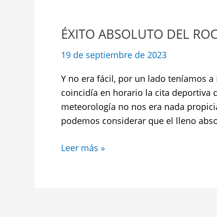
ÉXITO
ABSOLUTO
ÉXITO ABSOLUTO DEL ROC
DEL
ROCK
19 de septiembre de 2023
BELLAVISTA
2023
Y no era fácil, por un lado teníamos a
coincidía en horario la cita deportiva 
meteorología no nos era nada propicia
podemos considerar que el lleno absol
Leer más »