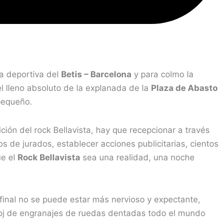
ta deportiva del
Betis – Barcelona
y para colmo la
l lleno absoluto de la explanada de la
Plaza de Abasto
pequeño.
ón del rock Bellavista, hay que recepcionar a través
s de jurados, establecer acciones publicitarias, cientos
ue el
Rock Bellavista
sea una realidad, una noche
 final no se puede estar más nervioso y expectante,
eloj de engranajes de ruedas dentadas todo el mundo