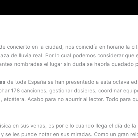
e concierto en la ciudad, nos coincidía en horario la ci
za de lluvia real. Por lo cual podemos considerar que e
 antes nombradas el lugar sin duda se habría quedado 
as
de toda España se han presentado a esta octava edici
har 178 canciones, gestionar dosieres, coordinar equipo
 etcétera. Acabo para no aburrir al lector. Todo para q
sica en sus venas, es por ello cuando llega el día de la
os y se les puede notar en sus miradas. Como un gran r