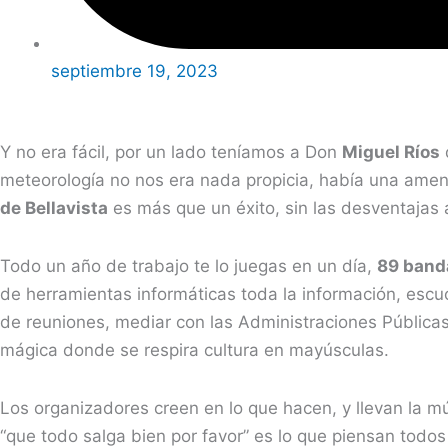
septiembre 19, 2023
Y no era fácil, por un lado teníamos a Don
Miguel Ríos
d
meteorología no nos era nada propicia, había una amena
de Bellavista
es más que un éxito, sin las desventajas
Todo un año de trabajo te lo juegas en un día,
89 band
de herramientas informáticas toda la información, escuc
de reuniones, mediar con las Administraciones Públicas,
mágica donde se respira cultura en mayúsculas.
Los organizadores creen en lo que hacen, y llevan la mú
“que todo salga bien por favor” es lo que piensan tod