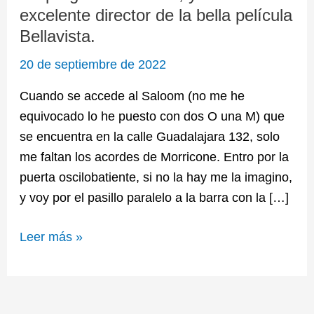
excelente director de la bella película
cine,
Bellavista.
y
un
20 de septiembre de 2022
excelente
Cuando se accede al Saloom (no me he
director
equivocado lo he puesto con dos O una M) que
de
se encuentra en la calle Guadalajara 132, solo
la
me faltan los acordes de Morricone. Entro por la
bella
puerta oscilobatiente, si no la hay me la imagino,
película
y voy por el pasillo paralelo a la barra con la […]
Bellavista.
Leer más »