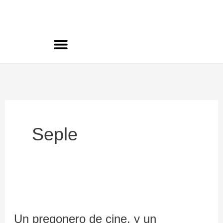
Ir
al
contenido
CONCURSO ROCK BELLAVISTA
Seple
Un
pregonero
Un pregonero de cine, y un
de