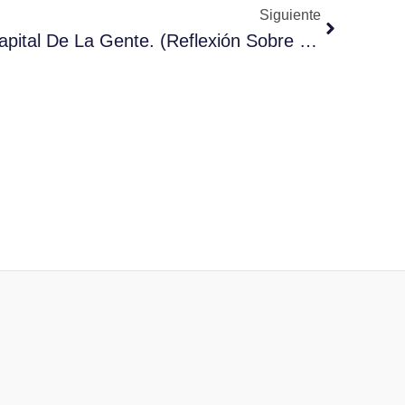
Siguiente
Crédito Y Confianza El Capital De La Gente. (Reflexión Sobre La Construcción De Un Barrio)