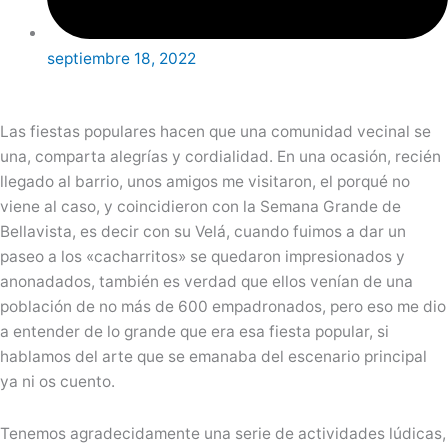
septiembre 18, 2022
Las fiestas populares hacen que una comunidad vecinal se
una, comparta alegrías y cordialidad. En una ocasión, recién
llegado al barrio, unos amigos me visitaron, el porqué no
viene al caso, y coincidieron con la Semana Grande de
Bellavista, es decir con su Velá, cuando fuimos a dar un
paseo a los «cacharritos» se quedaron impresionados y
anonadados, también es verdad que ellos venían de una
población de no más de 600 empadronados, pero eso me dio
a entender de lo grande que era esa fiesta popular, si
hablamos del arte que se emanaba del escenario principal
ya ni os cuento.
Tenemos agradecidamente una serie de actividades lúdicas,